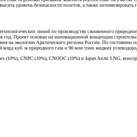
овысить уровень безопасности полетов, а также оптимизировать 
 технологических линий по производству сжиженного природног
та в год. Проект основан на инновационной концепции строител
ия на экологию Арктического региона России. По состоянию на 
 млрд куб. м природного газа и 90 млн тонн жидких углеводоро
s (10%), CNPC (10%), CNOOC (10%) и Japan Arctic LNG, консор