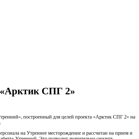
 «Арктик СПГ 2»
Утренний», построенный для целей проекта «Арктик СПГ 2» на
.
ерсонала на Утреннее месторождение и рассчитан на прием и
абетта-Утренний. Это позволит значительно снизить