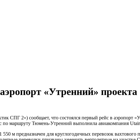
 аэропорт «Утренний» проекта
ик СПГ 2») сообщает, что состоялся первый рейс в аэропорт «
с по маршруту Тюмень-Утренний выполнила авиакомпания Utair
 550 м предназначен для круглогодичных перевозок вахтового п
летные перевозки призваны заменить вертолетные на участке С